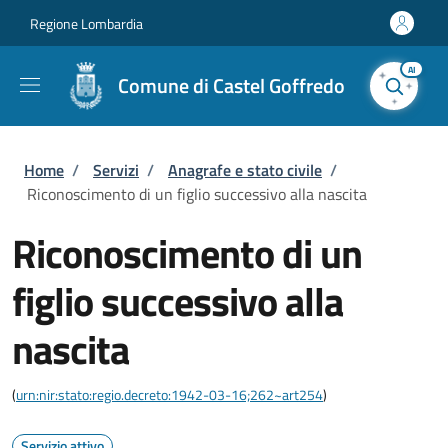
Salta al contenuto principale
Skip to footer content
Regione Lombardia
AI
Comune di Castel Goffredo
Briciole di pane
Home
/
Servizi
/
Anagrafe e stato civile
/
Riconoscimento di un figlio successivo alla nascita
Riconoscimento di un
figlio successivo alla
nascita
(
urn:nir:stato:regio.decreto:1942-03-16;262~art254
)
Servizio attivo