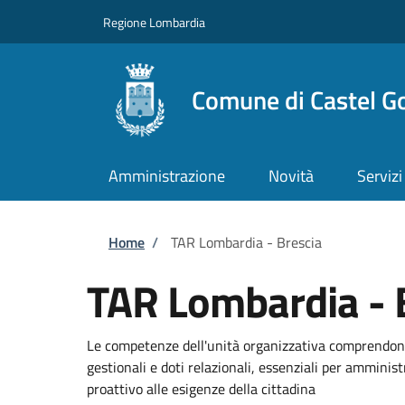
Salta al contenuto principale
Skip to footer content
Regione Lombardia
Comune di Castel G
Amministrazione
Novità
Servizi
Briciole di pane
Home
/
TAR Lombardia - Brescia
TAR Lombardia - 
Le competenze dell'unità organizzativa comprendono
gestionali e doti relazionali, essenziali per amminis
proattivo alle esigenze della cittadina