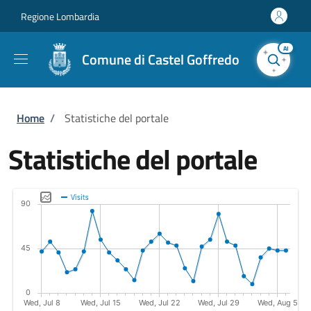
Salta al contenuto principale
Skip to footer content
Regione Lombardia
AI
Comune di Castel Goffredo
Briciole di pane
Home
/
Statistiche del portale
Statistiche del portale