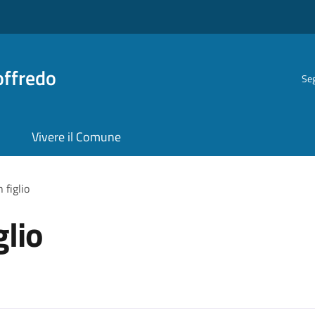
offredo
Seg
Vivere il Comune
 figlio
glio