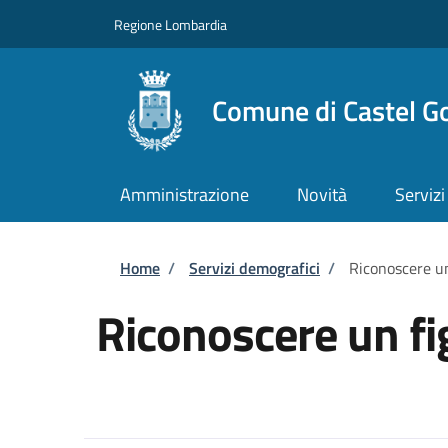
Salta al contenuto principale
Skip to footer content
Regione Lombardia
Comune di Castel G
Amministrazione
Novità
Servizi
Briciole di pane
Home
/
Servizi demografici
/
Riconoscere un
Riconoscere un fi