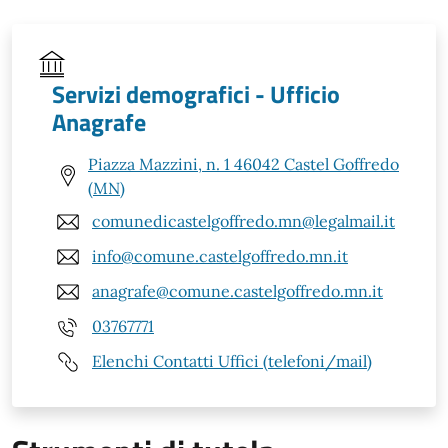
Servizi demografici - Ufficio
Anagrafe
Piazza Mazzini, n. 1 46042 Castel Goffredo
(MN)
comunedicastelgoffredo.mn@legalmail.it
info@comune.castelgoffredo.mn.it
anagrafe@comune.castelgoffredo.mn.it
03767771
Elenchi Contatti Uffici (telefoni/mail)