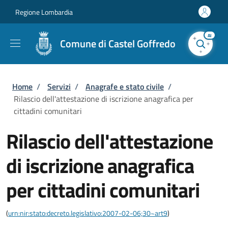
Salta al contenuto principale
Skip to footer content
Regione Lombardia
AI
Comune di Castel Goffredo
Briciole di pane
Home
/
Servizi
/
Anagrafe e stato civile
/
Rilascio dell'attestazione di iscrizione anagrafica per
cittadini comunitari
Rilascio dell'attestazione
di iscrizione anagrafica
per cittadini comunitari
(
urn:nir:stato:decreto.legislativo:2007-02-06;30~art9
)