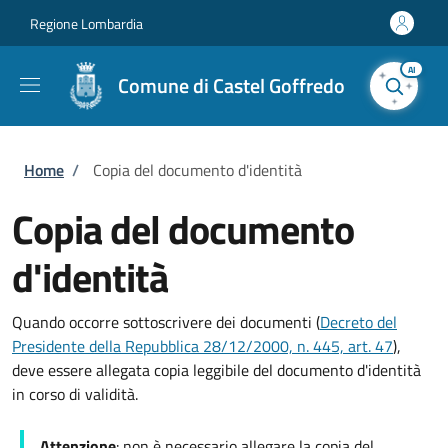
Salta al contenuto principale
Skip to footer content
Regione Lombardia
AI
Comune di Castel Goffredo
Briciole di pane
Home
/
Copia del documento d'identità
Copia del documento
d'identità
Quando occorre sottoscrivere dei documenti (
Decreto del
Presidente della Repubblica 28/12/2000, n. 445, art. 47
),
deve essere allegata copia leggibile del documento d'identità
in corso di validità.
Attenzione
: non è necessario allegare la copia del