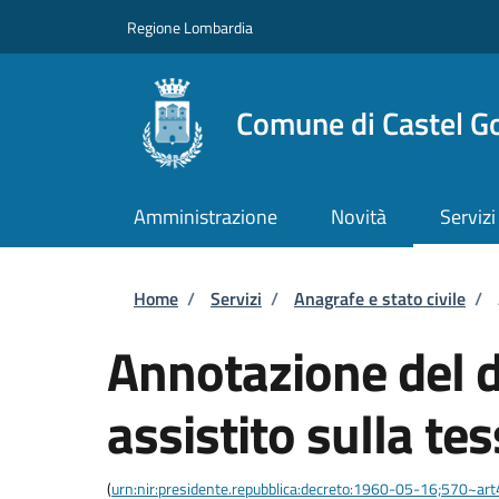
Salta al contenuto principale
Skip to footer content
Regione Lombardia
Comune di Castel G
Amministrazione
Novità
Servizi
Briciole di pane
Home
/
Servizi
/
Anagrafe e stato civile
/
Annotazione del di
assistito sulla te
(
urn:nir:presidente.repubblica:decreto:1960-05-16;570~ar