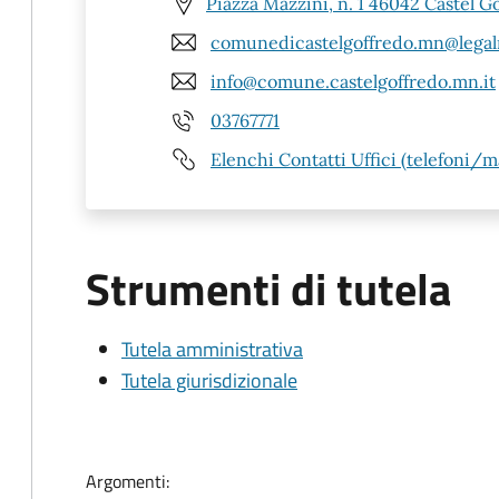
Piazza Mazzini, n. 1 46042 Castel G
comunedicastelgoffredo.mn@legalm
info@comune.castelgoffredo.mn.it
03767771
Elenchi Contatti Uffici (telefoni/ma
Strumenti di tutela
Tutela amministrativa
Tutela giurisdizionale
Argomenti: