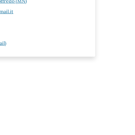
offredo (MN)
ail.it
il)