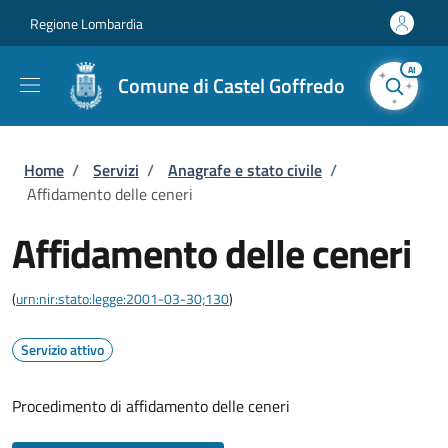
Salta al contenuto principale
Skip to footer content
Regione Lombardia
AI
Comune di Castel Goffredo
Briciole di pane
Home
/
Servizi
/
Anagrafe e stato civile
/
Affidamento delle ceneri
Affidamento delle ceneri
(
urn:nir:stato:legge:2001-03-30;130
)
Servizio attivo
Procedimento di affidamento delle ceneri