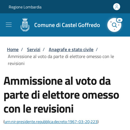
Salta al contenuto principale
Skip to footer content
Regione Lombardia
AI
Comune di Castel Goffredo
Briciole di pane
Home
/
Servizi
/
Anagrafe e stato civile
/
Ammissione al voto da parte di elettore omesso con le
revisioni
Ammissione al voto da
parte di elettore omesso
con le revisioni
(
urn:nir:presidente.repubblica:decreto:1967-03-20;223
)