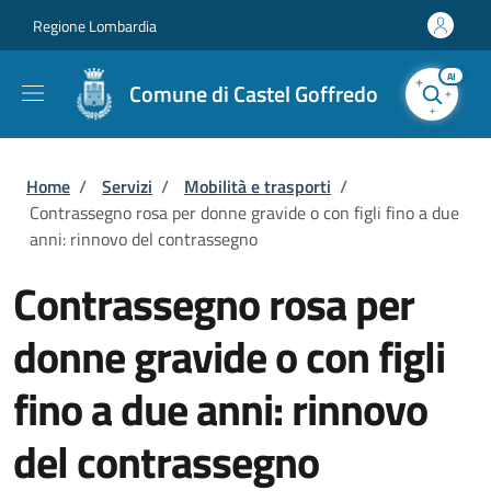
Salta al contenuto principale
Skip to footer content
Regione Lombardia
AI
Comune di Castel Goffredo
Briciole di pane
Home
/
Servizi
/
Mobilità e trasporti
/
Contrassegno rosa per donne gravide o con figli fino a due
anni: rinnovo del contrassegno
Contrassegno rosa per
donne gravide o con figli
fino a due anni: rinnovo
del contrassegno