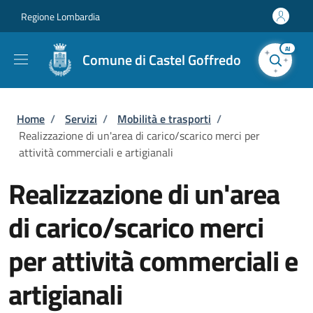
Salta al contenuto principale
Skip to footer content
Regione Lombardia
AI
Comune di Castel Goffredo
Briciole di pane
Home
/
Servizi
/
Mobilità e trasporti
/
Realizzazione di un'area di carico/scarico merci per
attività commerciali e artigianali
Realizzazione di un'area
di carico/scarico merci
per attività commerciali e
artigianali