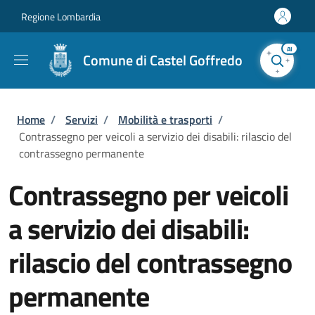
Salta al contenuto principale
Skip to footer content
Regione Lombardia
AI
Comune di Castel Goffredo
Briciole di pane
Home
/
Servizi
/
Mobilità e trasporti
/
Contrassegno per veicoli a servizio dei disabili: rilascio del
contrassegno permanente
Contrassegno per veicoli
a servizio dei disabili:
rilascio del contrassegno
permanente