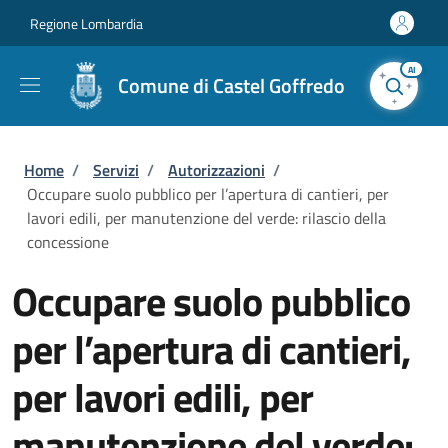
Salta al contenuto principale
Skip to footer content
Regione Lombardia
AI
Comune di Castel Goffredo
Briciole di pane
Home
/
Servizi
/
Autorizzazioni
/
Occupare suolo pubblico per l’apertura di cantieri, per
lavori edili, per manutenzione del verde: rilascio della
concessione
Occupare suolo pubblico
per l’apertura di cantieri,
per lavori edili, per
manutenzione del verde: