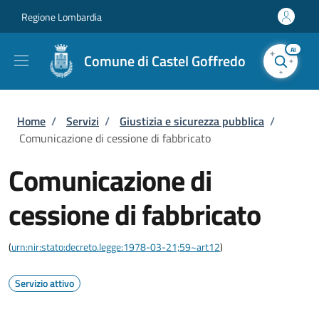
Salta al contenuto principale
Skip to footer content
Regione Lombardia
AI
Comune di Castel Goffredo
Briciole di pane
Home
/
Servizi
/
Giustizia e sicurezza pubblica
/
Comunicazione di cessione di fabbricato
Comunicazione di
cessione di fabbricato
(
urn:nir:stato:decreto.legge:1978-03-21;59~art12
)
Servizio attivo