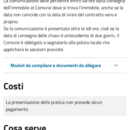
La comunicazione deve pervenire
entro 48 ore
dalla consegna
dell’immobile al Comune dove si trova l’immobile, anche se la
data non coincide con la data di inizio del contratto vero e
proprio.
Se la comunicazione è presentata oltre le 48 ore, cioè se la
data di consegna delle chiavi è antecedente di due giorni, il
Comune è obbligato a segnalarlo alla polizia locale che
applicherà le sanzioni previste.
Moduli da compilare e documenti da allegare
Costi
Tipo di pagamento
Importo
La presentazione della pratica non prevede alcun
pagamento
Cosa serve