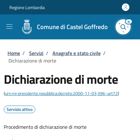
Salta al contenuto principale
Skip to footer content
Regione Lombardia
AI
Comune di Castel Goffredo
Briciole di pane
Home
/
Servizi
/
Anagrafe e stato civile
/
Dichiarazione di morte
Dichiarazione di morte
(
urn:nir:presidente.repubblica:decreto:2000-11-03;396~art72
)
Servizio attivo
Procedimento di dichiarazione di morte