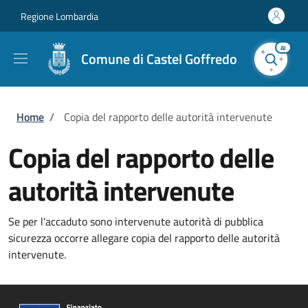
Salta al contenuto principale
Skip to footer content
Regione Lombardia
AI
Comune di Castel Goffredo
Briciole di pane
Home
/
Copia del rapporto delle autorità intervenute
Copia del rapporto delle
autorità intervenute
Se per l'accaduto sono intervenute autorità di pubblica
sicurezza occorre allegare copia del rapporto delle autorità
intervenute.