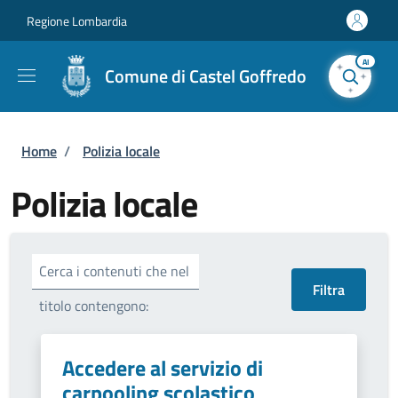
Salta al contenuto principale
Skip to footer content
Regione Lombardia
AI
Comune di Castel Goffredo
Briciole di pane
Home
/
Polizia locale
Polizia locale
Cerca i contenuti che nel
titolo contengono:
Accedere al servizio di
carpooling scolastico