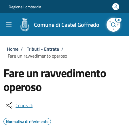
Salta al contenuto principale
Skip to footer content
Regione Lombardia
AI
Comune di Castel Goffredo
Briciole di pane
Home
/
Tributi - Entrate
/
Fare un ravvedimento operoso
Fare un ravvedimento
operoso
Condividi
Normativa di riferimento