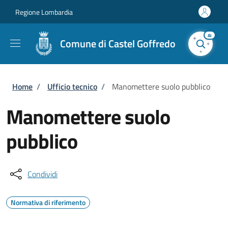
Salta al contenuto principale
Skip to footer content
Regione Lombardia
AI
Comune di Castel Goffredo
Briciole di pane
Home
/
Ufficio tecnico
/
Manomettere suolo pubblico
Manomettere suolo
pubblico
Condividi
Normativa di riferimento