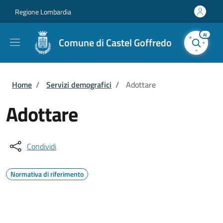
Salta al contenuto principale
Skip to footer content
Regione Lombardia
AI
Comune di Castel Goffredo
Briciole di pane
Home
/
Servizi demografici
/
Adottare
Adottare
Condividi
Normativa di riferimento