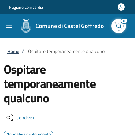
Salta al contenuto principale
Skip to footer content
Regione Lombardia
AI
Comune di Castel Goffredo
Briciole di pane
Home
/
Ospitare temporaneamente qualcuno
Ospitare
temporaneamente
qualcuno
Condividi
Normativa di riferimento